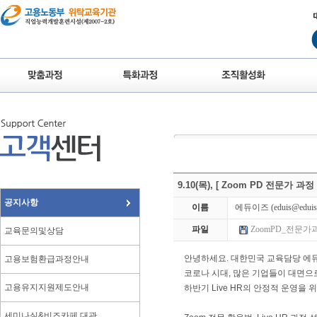
9.10(목), [ Zoom PD 전문가 과
공지사항
이름
에듀이즈
(eduis@eduis.
파일
ZoomPD_전문가과정_e
교육문의및상담
안녕하세요. 대한민국 교육담당 에
고용보험환급과정안내
코로나 시대, 많은 기업들이 대면으
고용유지지원제도안내
하반기 Live HR의 안정적 운영을 위
세미나실&비즈카페 대관