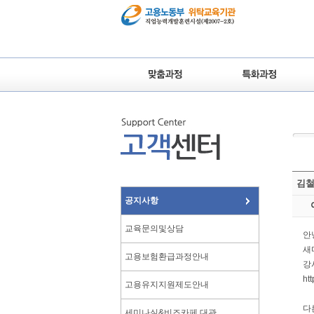
김철
공지사항
교육문의및상담
안
새
고용보험환급과정안내
강
ht
고용유지지원제도안내
다
세미나실&비즈카페 대관