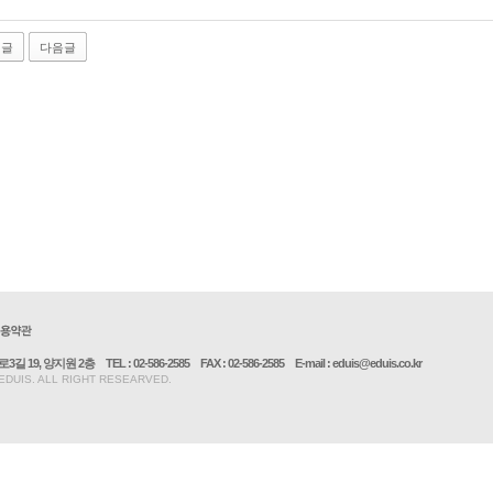
전글
다음글
길 19, 양지원 2층
TEL : 02-586-2585
FAX : 02-586-2585
E-mail : eduis@eduis.co.kr
 EDUIS. ALL RIGHT RESEARVED.