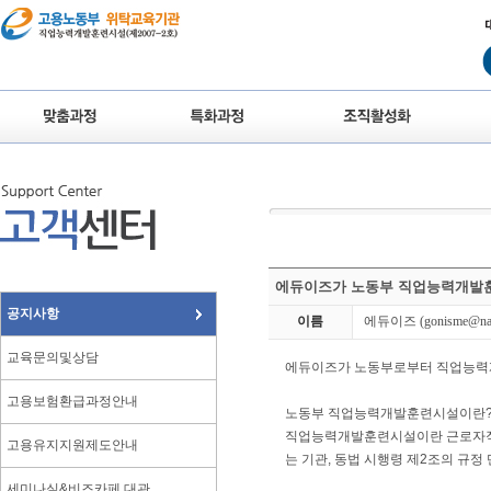
에듀이즈가 노동부 직업능력개발
공지사항
이름
에듀이즈
(gonisme@na
교육문의및상담
에듀이즈가 노동부로부터 직업능력
고용보험환급과정안내
노동부 직업능력개발훈련시설이란
직업능력개발훈련시설이란 근로자직업
고용유지지원제도안내
는 기관, 동법 시행령 제2조의 규
세미나실&비즈카페 대관