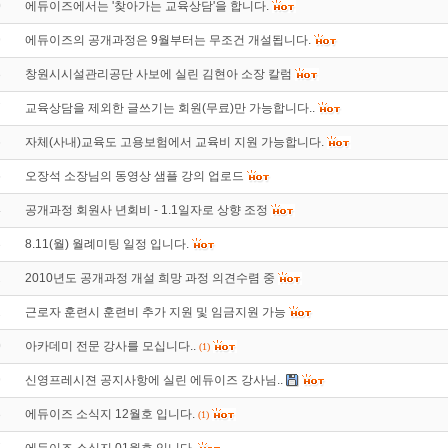
0
에듀이즈에서는 '찾아가는 교육상담'을 합니다.
9
에듀이즈의 공개과정은 9월부터는 무조건 개설됩니다.
8
창원시시설관리공단 사보에 실린 김현아 소장 칼럼
7
교육상담을 제외한 글쓰기는 회원(무료)만 가능합니다..
6
자체(사내)교육도 고용보험에서 교육비 지원 가능합니다.
5
오장석 소장님의 동영상 샘플 강의 업로드
4
공개과정 회원사 년회비 - 1.1일자로 상향 조정
3
8.11(월) 월례미팅 일정 입니다.
2
2010년도 공개과정 개설 희망 과정 의견수렴 중
1
근로자 훈련시 훈련비 추가 지원 및 임금지원 가능
0
아카데미 전문 강사를 모십니다..
(1)
9
신영프레시젼 공지사항에 실린 에듀이즈 강사님..
8
에듀이즈 소식지 12월호 입니다.
(1)