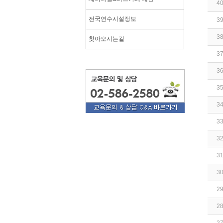
4
전국연수시설정보
3
3
찾아오시는길
3
3
3
3
3
3
3
3
2
2