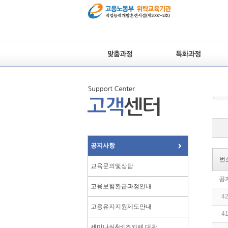
공지사항
번
교육문의및상담
공
고용보험환급과정안내
4
고용유지지원제도안내
4
세미나실&비즈카페 대관