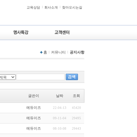
교육상담
회사소개
찾아오시는길
홈
커뮤니티
공지사항
글쓴이
날짜
조회
에듀이즈
22-04-13
45420
에듀이즈
09-11-04
29495
에듀이즈
08-10-08
29443