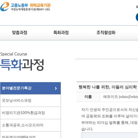
행복한 나를 위한, 아들러 심리학 (
분야별전문가특강
이름
에듀이즈
(eduis@eduis
굿모닝서비스과정
자기 인생의 주인공으로서의 자신을
비영리기관100%환급과정
여 공동체와 조화를 이루며 살아가기
부여하는 리더십 발휘를 통해, 대등
소통과공유,소시오드라마
습니다.
히든챔피언MBA과정